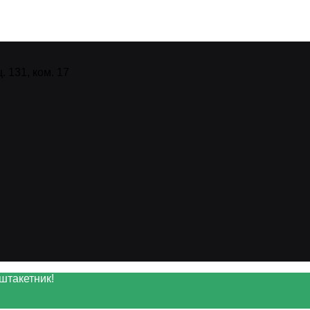
 131, ком. 17
штакетник!