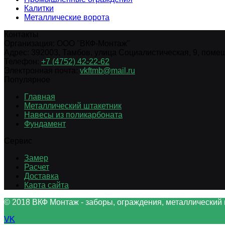
Калитки
Металлические ворота
Контакты
Организация:
ООО "ВКФ-Монтаж"
Адрес:
392003
,
Тамбов
,
улица Социалистическая, 9, помещ.
Телефон:
+7 (4752) 42-22-62
Электронная почта:
vkftmb@mail.ru
Популярное
Главная
Металлический штакетник
Навесы из поликарбоната
Фундамент
Сервис
Замер
Расчет
Доставка
Карта сайта
© 2018 ВКФ Монтаж - заборы, ограждения, металлический 
VK