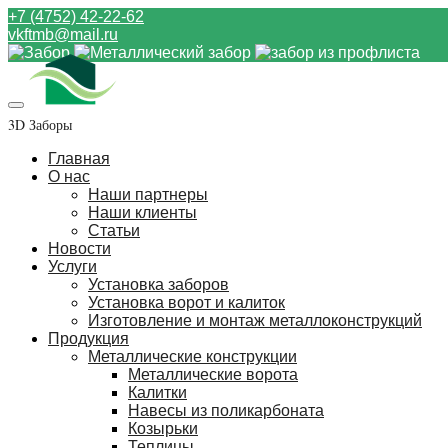
+7 (4752) 42-22-62
vkftmb@mail.ru
3D Заборы
Главная
О нас
Наши партнеры
Наши клиенты
Статьи
Новости
Услуги
Установка заборов
Установка ворот и калиток
Изготовление и монтаж металлоконструкций
Продукция
Металлические конструкции
Металлические ворота
Калитки
Навесы из поликарбоната
Козырьки
Теплицы