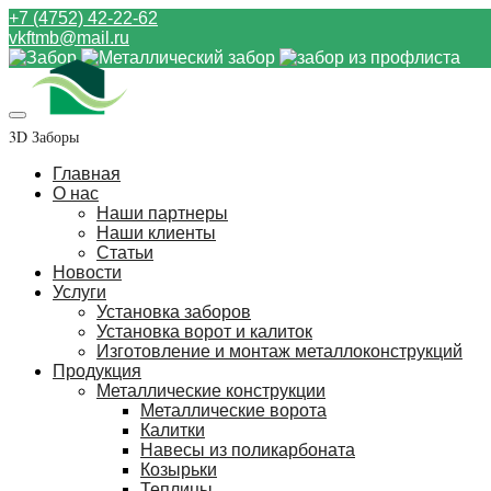
+7 (4752) 42-22-62
vkftmb@mail.ru
3D Заборы
Главная
О нас
Наши партнеры
Наши клиенты
Статьи
Новости
Услуги
Установка заборов
Установка ворот и калиток
Изготовление и монтаж металлоконструкций
Продукция
Металлические конструкции
Металлические ворота
Калитки
Навесы из поликарбоната
Козырьки
Теплицы