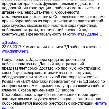
предлагает красивый, функциональный и достаточно
недорогой тип конструкции – забор из металлического
штакетника (евроштакетник). Особенности
металлического штакетника Определяющими факторами
при выборе забора из евроштакетника является долгий
срок службы, высокие прочностные характеристики,
небольшие затраты, эстетический внешний вид
конструкции. Презентабельность такого
Читать далее…
ЗД забор
23.03.2017
Комментарии
к записи ЗД забор
отключены
wpAdminUser1
Популярность 3Д забора среди потребителей
небезосновательна. Данный вид ограждений
представляет собой достаточно прочную конструкцию,
способную выдерживать значительные нагрузки,
обладающие при этом отличной светопрозрачностью.
Компания «ВКФ-Монтаж» предлагает купить 3Д забор по
доступным ценам и параметрам, устраивающим любого
клиента. Сфера применения 3D забора
Востребованность при облагораживании территории
частных домов или учреждений социального значения
обосновывается высокой жесткостью конструкции,
Читать
далее…