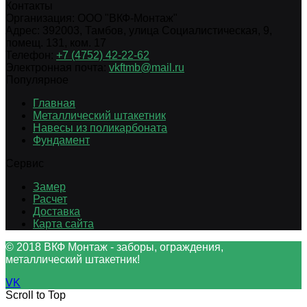
Контакты
Организация:
ООО "ВКФ-Монтаж"
Адрес:
392003
,
Тамбов
,
улица Социалистическая, 9,
помещ. 131, ком. 17
Телефон:
+7 (4752) 42-22-62
Электронная почта:
vkftmb@mail.ru
Популярное
Главная
Металлический штакетник
Навесы из поликарбоната
Фундамент
Сервис
Замер
Расчет
Доставка
Карта сайта
© 2018 ВКФ Монтаж - заборы, ограждения,
металлический штакетник!
VK
Scroll to Top