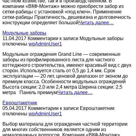
частном хозяйстве, так и в производственном. В
компании «ВКФ-Монтаж» можно приобрести забор из
сетки-рабицы с установкой «под ключ». Применение
сетки-рабицы Практичность, дешевизна и долговечность
конструкции определяет большой
Читать далее…
Модульные заборы
11.04.2017
Комментарии
к записи Модульные заборы
отключены
wpAdminUser1
Модульные ограждения Grand Line — современные
заборы из профилированного листа для частного
коттеджного строительства, имееют красивый вид с двух
сторон. Используется сталь от 0,5 до 1,4 мм. Срок
эксплуатации — 20 лет, ценовой диапазон от эконом до
премиум класса. Особенности модульных ограждений
Высота секции: 2,0 или 2,4 метра Ширина секции: 2,5
метра Панель премиум
Читать далее…
Евроштакетник
05.04.2017
Комментарии
к записи Евроштакетник
отключены
wpAdminUser1
Выбор материала для ограждения частной территории
для многих собственников является одним из
немаловажных вопросов. Компания «ВКФ-Монтаж»