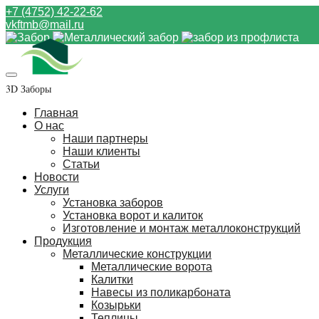
+7 (4752) 42-22-62
vkftmb@mail.ru
3D Заборы
Главная
О нас
Наши партнеры
Наши клиенты
Статьи
Новости
Услуги
Установка заборов
Установка ворот и калиток
Изготовление и монтаж металлоконструкций
Продукция
Металлические конструкции
Металлические ворота
Калитки
Навесы из поликарбоната
Козырьки
Теплицы