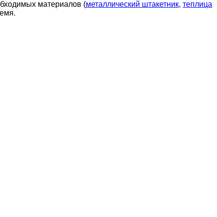
обходимых материалов (
металлический штакетник
,
теплица
емя.