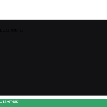
 131, ком. 17
штакетник!