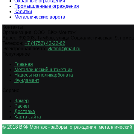
Охранные ограждения
Промышленные ограждения
Калитки
Металлические ворота
Контакты
Организация:
ООО "ВКФ-Монтаж"
Адрес:
392003
,
Тамбов
,
улица Социалистическая, 9, помещ.
Телефон:
+7 (4752) 42-22-62
Электронная почта:
vkftmb@mail.ru
Популярное
Главная
Металлический штакетник
Навесы из поликарбоната
Фундамент
Сервис
Замер
Расчет
Доставка
Карта сайта
© 2018 ВКФ Монтаж - заборы, ограждения, металлический 