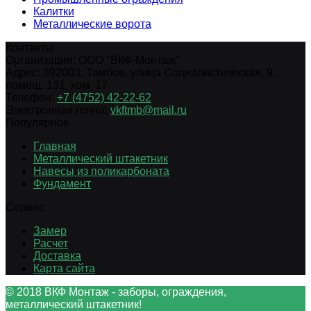
Калитки
Металлические ворота
Контакты
Организация:
ООО "ВКФ-Монтаж"
Адрес:
392003
,
Тамбов
,
улица Социалистическая, 9,
помещ. 131, ком. 17
Телефон:
+7 (4752) 42-22-62
Электронная почта:
vkftmb@mail.ru
Популярное
Главная
Металлический штакетник
Навесы из поликарбоната
Фундамент
Сервис
Замер
Расчет
Доставка
Карта сайта
© 2018 ВКФ Монтаж - заборы, ограждения,
металлический штакетник!