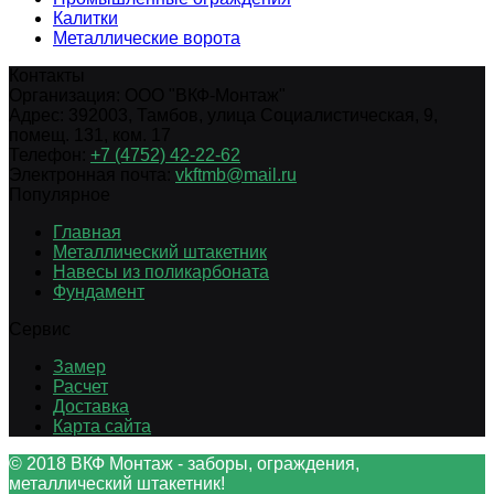
Калитки
Металлические ворота
Контакты
Организация:
ООО "ВКФ-Монтаж"
Адрес:
392003
,
Тамбов
,
улица Социалистическая, 9,
помещ. 131, ком. 17
Телефон:
+7 (4752) 42-22-62
Электронная почта:
vkftmb@mail.ru
Популярное
Главная
Металлический штакетник
Навесы из поликарбоната
Фундамент
Сервис
Замер
Расчет
Доставка
Карта сайта
© 2018 ВКФ Монтаж - заборы, ограждения,
металлический штакетник!