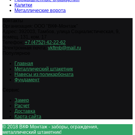
Калитки
Металлические ворота
Контакты
Организация:
ООО "ВКФ-Монтаж"
Адрес:
392003
,
Тамбов
,
улица Социалистическая, 9,
помещ. 131, ком. 17
Телефон:
+7 (4752) 42-22-62
Электронная почта:
vkftmb@mail.ru
Популярное
Главная
Металлический штакетник
Навесы из поликарбоната
Фундамент
Сервис
Замер
Расчет
Доставка
Карта сайта
© 2018 ВКФ Монтаж - заборы, ограждения,
металлический штакетник!