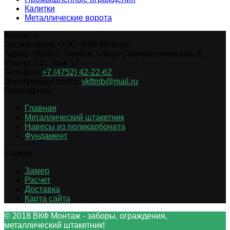
Калитки
Металлические ворота
Контакты
Организация:
ООО "ВКФ-Монтаж"
Адрес:
392003
,
Тамбов
,
улица Социалистическая, 9,
помещ. 131, ком. 17
Телефон:
+7 (4752) 42-22-62
Электронная почта:
vkftmb@mail.ru
Популярное
Главная
Металлический штакетник
Навесы из поликарбоната
Фундамент
Сервис
Замер
Расчет
Доставка
Карта сайта
© 2018 ВКФ Монтаж - заборы, ограждения,
металлический штакетник!