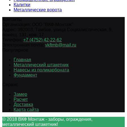
Калитки
Металлические ворота
Контакты
Организация:
ООО "ВКФ-Монтаж"
Адрес:
392003
,
Тамбов
,
улица Социалистическая, 9,
помещ. 131, ком. 17
Телефон:
+7 (4752) 42-22-62
Электронная почта:
vkftmb@mail.ru
Популярное
Главная
Металлический штакетник
Навесы из поликарбоната
Фундамент
Сервис
Замер
Расчет
Доставка
Карта сайта
© 2018 ВКФ Монтаж - заборы, ограждения,
металлический штакетник!