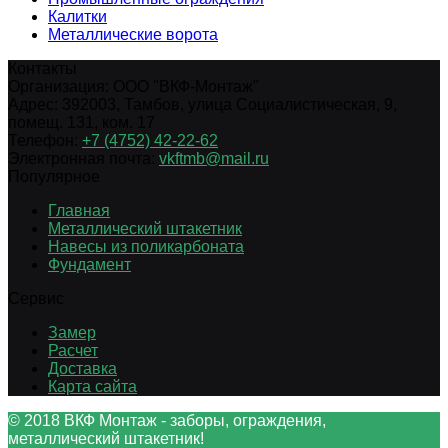
Калитки
Металлические ворота
Контакты
Организация:
ООО "ВКФ-Монтаж"
Адрес:
392003
,
Тамбов
,
улица Социалистическая, 9,
помещ. 131, ком. 17
Телефон:
+7 (4752) 42-22-62
Электронная почта:
vkftmb@mail.ru
Популярное
Главная
Металлический штакетник
Навесы из поликарбоната
Фундамент
Сервис
Замер
Расчет
Доставка
Карта сайта
© 2018 ВКФ Монтаж - заборы, ограждения,
металлический штакетник!