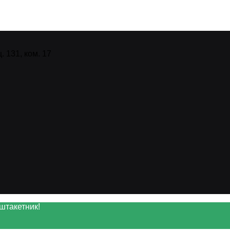
 131, ком. 17
штакетник!