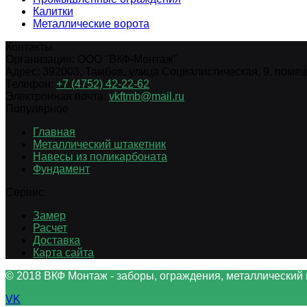
Калитки
Металлические ворота
Контакты
Организация:
ООО "ВКФ-Монтаж"
Адрес:
392003
,
Тамбов
,
улица Социалистическая, 9, помещ.
Телефон:
+7 (4752) 42-22-62
Электронная почта:
vkftmb@mail.ru
Популярное
Главная
Металлический штакетник
Навесы из поликарбоната
Фундамент
Сервис
Замер
Расчет
Доставка
Карта сайта
© 2018 ВКФ Монтаж - заборы, ограждения, металлический 
VK