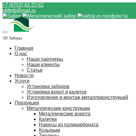
+7 (4752) 42-22-62
vkftmb@mail.ru
3D Заборы
Главная
О нас
Наши партнеры
Наши клиенты
Статьи
Новости
Услуги
Установка заборов
Установка ворот и калиток
Изготовление и монтаж металлоконструкций
Продукция
Металлические конструкции
Металлические ворота
Калитки
Навесы из поликарбоната
Козырьки
Теплицы