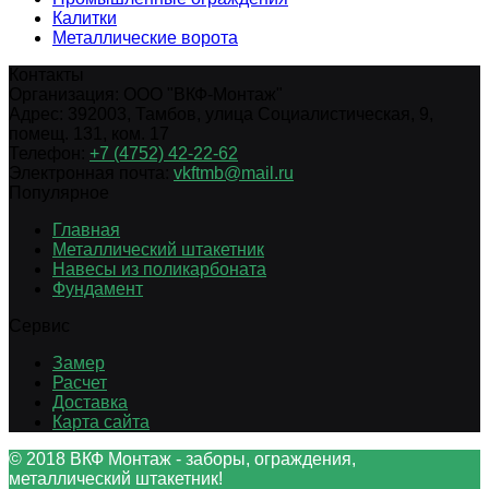
Калитки
Металлические ворота
Контакты
Организация:
ООО "ВКФ-Монтаж"
Адрес:
392003
,
Тамбов
,
улица Социалистическая, 9,
помещ. 131, ком. 17
Телефон:
+7 (4752) 42-22-62
Электронная почта:
vkftmb@mail.ru
Популярное
Главная
Металлический штакетник
Навесы из поликарбоната
Фундамент
Сервис
Замер
Расчет
Доставка
Карта сайта
© 2018 ВКФ Монтаж - заборы, ограждения,
металлический штакетник!