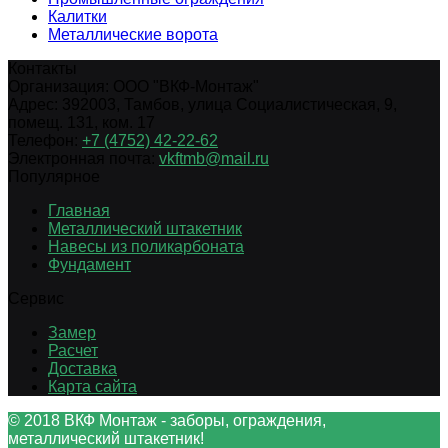
Калитки
Металлические ворота
Контакты
Организация:
ООО "ВКФ-Монтаж"
Адрес:
392003
,
Тамбов
,
улица Социалистическая, 9,
помещ. 131, ком. 17
Телефон:
+7 (4752) 42-22-62
Электронная почта:
vkftmb@mail.ru
Популярное
Главная
Металлический штакетник
Навесы из поликарбоната
Фундамент
Сервис
Замер
Расчет
Доставка
Карта сайта
© 2018 ВКФ Монтаж - заборы, ограждения,
металлический штакетник!