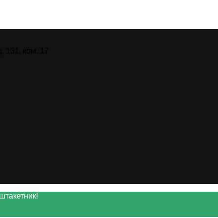
 131, ком. 17
штакетник!