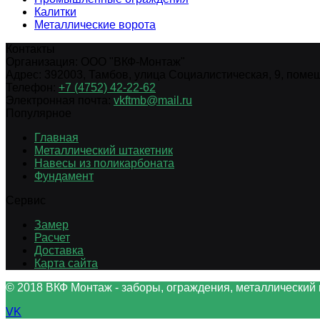
Калитки
Металлические ворота
Контакты
Организация:
ООО "ВКФ-Монтаж"
Адрес:
392003
,
Тамбов
,
улица Социалистическая, 9, помещ.
Телефон:
+7 (4752) 42-22-62
Электронная почта:
vkftmb@mail.ru
Популярное
Главная
Металлический штакетник
Навесы из поликарбоната
Фундамент
Сервис
Замер
Расчет
Доставка
Карта сайта
© 2018 ВКФ Монтаж - заборы, ограждения, металлический 
VK