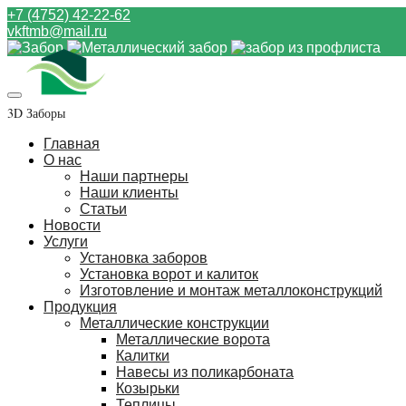
+7 (4752) 42-22-62
vkftmb@mail.ru
3D Заборы
Главная
О нас
Наши партнеры
Наши клиенты
Статьи
Новости
Услуги
Установка заборов
Установка ворот и калиток
Изготовление и монтаж металлоконструкций
Продукция
Металлические конструкции
Металлические ворота
Калитки
Навесы из поликарбоната
Козырьки
Теплицы