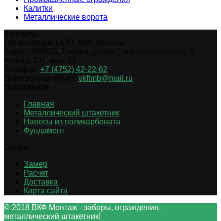
Калитки
Металлические ворота
Контакты
Организация:
ООО "ВКФ-Монтаж"
Адрес:
392003
,
Тамбов
,
улица Социалистическая, 9,
помещ. 131, ком. 17
Телефон:
+7 (4752) 42-22-62
Электронная почта:
vkftmb@mail.ru
Популярное
Главная
Металлический штакетник
Навесы из поликарбоната
Фундамент
Сервис
Замер
Расчет
Доставка
Карта сайта
© 2018 ВКФ Монтаж - заборы, ограждения,
металлический штакетник!