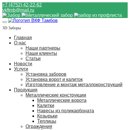
+7 (4752) 42-22-62
vkftmb@mail.ru
3D Заборы
Главная
О нас
Наши партнеры
Наши клиенты
Статьи
Новости
Услуги
Установка заборов
Установка ворот и калиток
Изготовление и монтаж металлоконструкций
Продукция
Металлические конструкции
Металлические ворота
Калитки
Навесы из поликарбоната
Козырьки
Теплицы
Ограждения