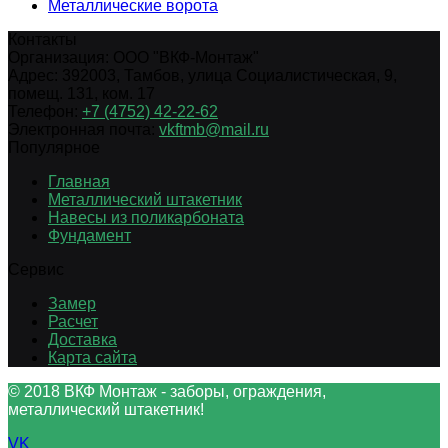
Металлические ворота
Контакты
Организация:
ООО "ВКФ-Монтаж"
Адрес:
392003
,
Тамбов
,
улица Социалистическая, 9,
помещ. 131, ком. 17
Телефон:
+7 (4752) 42-22-62
Электронная почта:
vkftmb@mail.ru
Популярное
Главная
Металлический штакетник
Навесы из поликарбоната
Фундамент
Сервис
Замер
Расчет
Доставка
Карта сайта
© 2018 ВКФ Монтаж - заборы, ограждения,
металлический штакетник!
VK