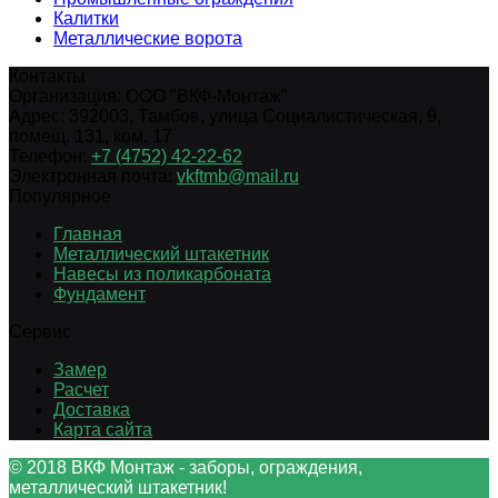
Калитки
Металлические ворота
Контакты
Организация:
ООО "ВКФ-Монтаж"
Адрес:
392003
,
Тамбов
,
улица Социалистическая, 9,
помещ. 131, ком. 17
Телефон:
+7 (4752) 42-22-62
Электронная почта:
vkftmb@mail.ru
Популярное
Главная
Металлический штакетник
Навесы из поликарбоната
Фундамент
Сервис
Замер
Расчет
Доставка
Карта сайта
© 2018 ВКФ Монтаж - заборы, ограждения,
металлический штакетник!