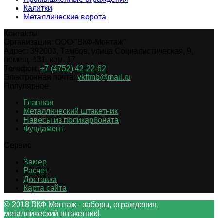
Калитки
Металлические ворота
Контакты
Организация:
ООО "ВКФ-Монтаж"
Адрес:
392003
,
Тамбов
,
улица Социалистическая, 9,
помещ. 131, ком. 17
Телефон:
+7 (4752) 42-22-62
Электронная почта:
vkftmb@mail.ru
Популярное
Главная
Металлический штакетник
Навесы из поликарбоната
Фундамент
Сервис
Замер
Расчет
Доставка
Карта сайта
© 2018 ВКФ Монтаж - заборы, ограждения,
металлический штакетник!