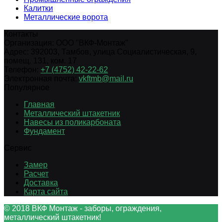
Калитки
Металлические ворота
Контакты
Организация:
ООО "ВКФ-Монтаж"
Адрес:
392003
,
Тамбов
,
улица Социалистическая, 9,
помещ. 131, ком. 17
Телефон:
+7 (4752) 42-22-62
Электронная почта:
vkftmb@mail.ru
Популярное
Главная
Металлический штакетник
Навесы из поликарбоната
Фундамент
Сервис
Замер
Расчет
Доставка
Карта сайта
© 2018 ВКФ Монтаж - заборы, ограждения,
металлический штакетник!