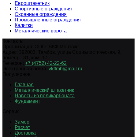
Евроштакетник
Спортивные ограждения
Охранные ограждения
Промышленные ограждения
Калитки
Металлические ворота
Контакты
Организация:
ООО "ВКФ-Монтаж"
Адрес:
392003
,
Тамбов
,
улица Социалистическая, 9,
помещ. 131, ком. 17
Телефон:
+7 (4752) 42-22-62
Электронная почта:
vkftmb@mail.ru
Популярное
Главная
Металлический штакетник
Навесы из поликарбоната
Фундамент
Сервис
Замер
Расчет
Доставка