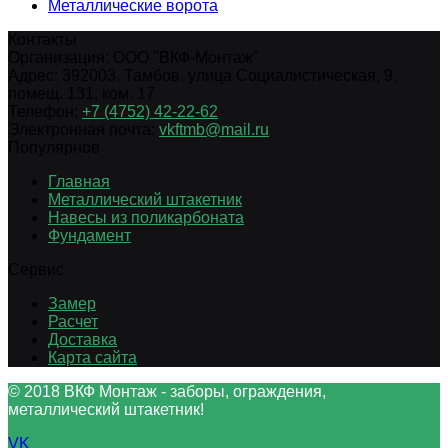
Металлические ворота
Контакты
Организация:
ООО "ВКФ-Монтаж"
Адрес:
392003
,
Тамбов
,
улица Социалистическая, 9,
помещ. 131, ком. 17
Телефон:
+7 (4752) 42-22-62
Электронная почта:
vkftmb@mail.ru
Популярное
Главная
Металлический штакетник
Навесы из поликарбоната
Фундамент
Сервис
Замер
Расчет
Доставка
Карта сайта
© 2018 ВКФ Монтаж - заборы, ограждения,
металлический штакетник!
VK