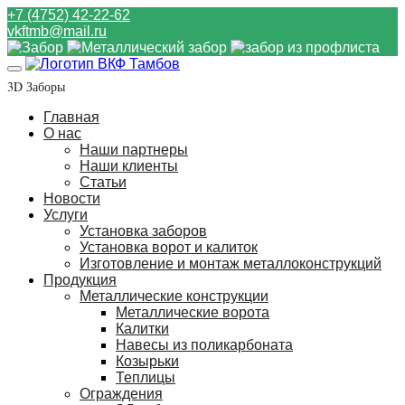
+7 (4752) 42-22-62
vkftmb@mail.ru
3D Заборы
Главная
О нас
Наши партнеры
Наши клиенты
Статьи
Новости
Услуги
Установка заборов
Установка ворот и калиток
Изготовление и монтаж металлоконструкций
Продукция
Металлические конструкции
Металлические ворота
Калитки
Навесы из поликарбоната
Козырьки
Теплицы
Ограждения