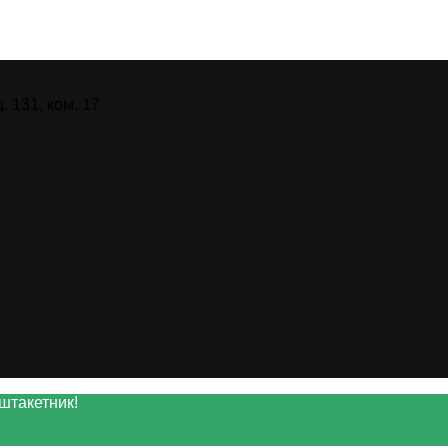
 131, ком. 17
штакетник!