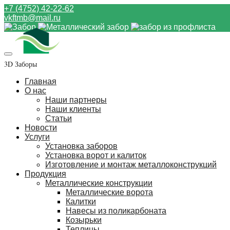
+7 (4752) 42-22-62
vkftmb@mail.ru
3D Заборы
Главная
О нас
Наши партнеры
Наши клиенты
Статьи
Новости
Услуги
Установка заборов
Установка ворот и калиток
Изготовление и монтаж металлоконструкций
Продукция
Металлические конструкции
Металлические ворота
Калитки
Навесы из поликарбоната
Козырьки
Теплицы