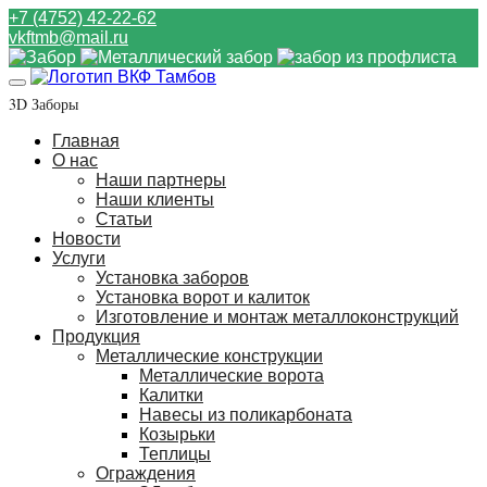
+7 (4752) 42-22-62
vkftmb@mail.ru
3D Заборы
Главная
О нас
Наши партнеры
Наши клиенты
Статьи
Новости
Услуги
Установка заборов
Установка ворот и калиток
Изготовление и монтаж металлоконструкций
Продукция
Металлические конструкции
Металлические ворота
Калитки
Навесы из поликарбоната
Козырьки
Теплицы
Ограждения