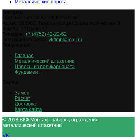
Металлические ворота
Контакты
Организация:
ООО "ВКФ-Монтаж"
Адрес:
392003
,
Тамбов
,
улица Социалистическая, 9,
помещ. 131, ком. 17
Телефон:
+7 (4752) 42-22-62
Электронная почта:
vkftmb@mail.ru
Популярное
Главная
Металлический штакетник
Навесы из поликарбоната
Фундамент
Сервис
Замер
Расчет
Доставка
Карта сайта
© 2018 ВКФ Монтаж - заборы, ограждения,
металлический штакетник!
VK