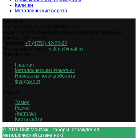
Калитки
Металлические ворота
Контакты
Организация:
ООО "ВКФ-Монтаж"
Адрес:
392003
,
Тамбов
,
улица Социалистическая, 9,
помещ. 131, ком. 17
Телефон:
+7 (4752) 42-22-62
Электронная почта:
vkftmb@mail.ru
Популярное
Главная
Металлический штакетник
Навесы из поликарбоната
Фундамент
Сервис
Замер
Расчет
Доставка
Карта сайта
© 2018 ВКФ Монтаж - заборы, ограждения,
металлический штакетник!