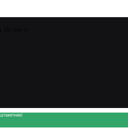
 131, ком. 17
штакетник!