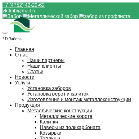
+7 (4752) 42-22-62
vkftmb@mail.ru
3D Заборы
Главная
О нас
Наши партнеры
Наши клиенты
Статьи
Новости
Услуги
Установка заборов
Установка ворот и калиток
Изготовление и монтаж металлоконструкций
Продукция
Металлические конструкции
Металлические ворота
Калитки
Навесы из поликарбоната
Козырьки
Теплицы