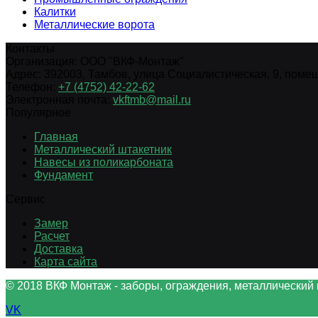
Калитки
Металлические ворота
Контакты
Организация:
ООО "ВКФ-Монтаж"
Адрес:
392003
,
Тамбов
,
улица Социалистическая, 9, помещ.
Телефон:
+7 (4752) 42-22-62
Электронная почта:
vkftmb@mail.ru
Популярное
Главная
Металлический штакетник
Навесы из поликарбоната
Фундамент
Сервис
Замер
Расчет
Доставка
Карта сайта
© 2018 ВКФ Монтаж - заборы, ограждения, металлический 
VK