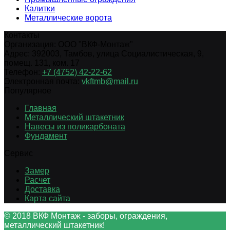
Калитки
Металлические ворота
Контакты
Организация:
ООО "ВКФ-Монтаж"
Адрес:
392003
,
Тамбов
,
улица Социалистическая, 9,
помещ. 131, ком. 17
Телефон:
+7 (4752) 42-22-62
Электронная почта:
vkftmb@mail.ru
Популярное
Главная
Металлический штакетник
Навесы из поликарбоната
Фундамент
Сервис
Замер
Расчет
Доставка
Карта сайта
© 2018 ВКФ Монтаж - заборы, ограждения,
металлический штакетник!