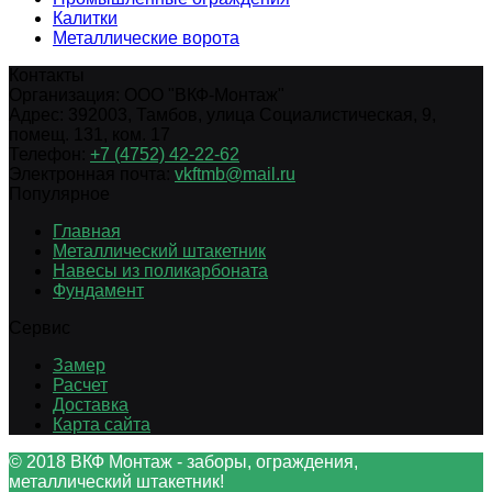
Калитки
Металлические ворота
Контакты
Организация:
ООО "ВКФ-Монтаж"
Адрес:
392003
,
Тамбов
,
улица Социалистическая, 9,
помещ. 131, ком. 17
Телефон:
+7 (4752) 42-22-62
Электронная почта:
vkftmb@mail.ru
Популярное
Главная
Металлический штакетник
Навесы из поликарбоната
Фундамент
Сервис
Замер
Расчет
Доставка
Карта сайта
© 2018 ВКФ Монтаж - заборы, ограждения,
металлический штакетник!