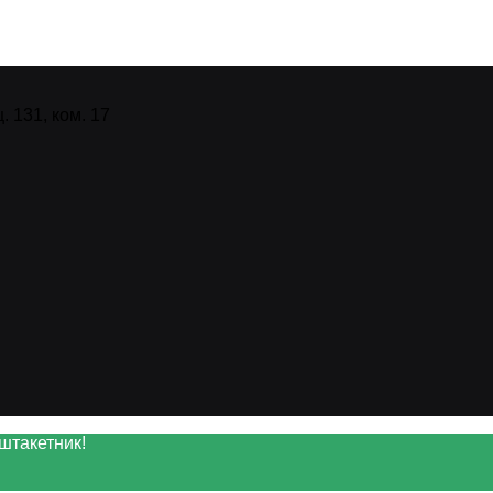
 131, ком. 17
штакетник!