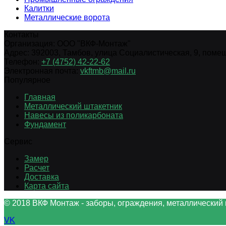
Калитки
Металлические ворота
Контакты
Организация:
ООО "ВКФ-Монтаж"
Адрес:
392003
,
Тамбов
,
улица Социалистическая, 9, помещ.
Телефон:
+7 (4752) 42-22-62
Электронная почта:
vkftmb@mail.ru
Популярное
Главная
Металлический штакетник
Навесы из поликарбоната
Фундамент
Сервис
Замер
Расчет
Доставка
Карта сайта
© 2018 ВКФ Монтаж - заборы, ограждения, металлический 
VK