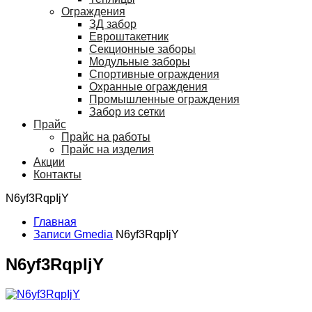
Ограждения
ЗД забор
Евроштакетник
Секционные заборы
Модульные заборы
Спортивные ограждения
Охранные ограждения
Промышленные ограждения
Забор из сетки
Прайс
Прайс на работы
Прайс на изделия
Акции
Контакты
N6yf3RqpIjY
Главная
Записи Gmedia
N6yf3RqpIjY
N6yf3RqpIjY