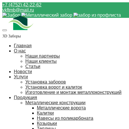
+7 (4752) 42-22-62
vkftmb@mail.ru
3D Заборы
Главная
О нас
Наши партнеры
Наши клиенты
Статьи
Новости
Услуги
Установка заборов
Установка ворот и калиток
Изготовление и монтаж металлоконструкций
Продукция
Металлические конструкции
Металлические ворота
Калитки
Навесы из поликарбоната
Козырьки
Теплицы