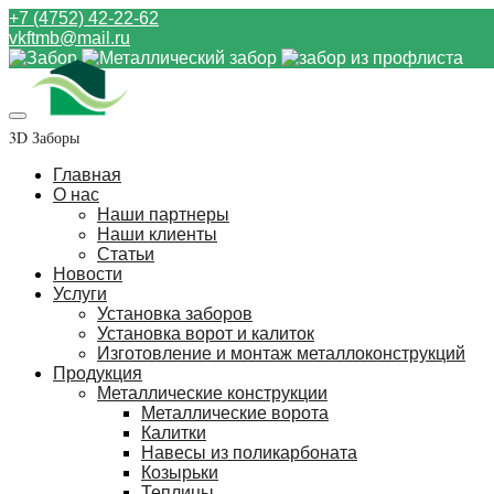
+7 (4752) 42-22-62
vkftmb@mail.ru
3D Заборы
Главная
О нас
Наши партнеры
Наши клиенты
Статьи
Новости
Услуги
Установка заборов
Установка ворот и калиток
Изготовление и монтаж металлоконструкций
Продукция
Металлические конструкции
Металлические ворота
Калитки
Навесы из поликарбоната
Козырьки
Теплицы