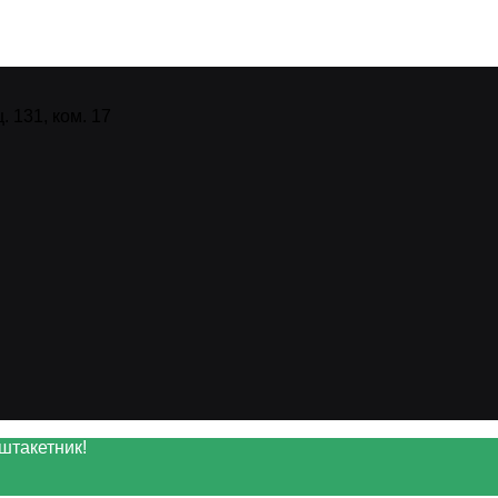
 131, ком. 17
штакетник!