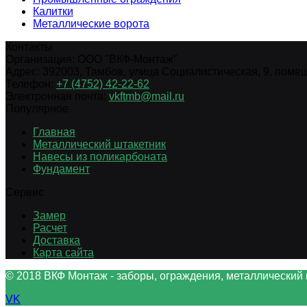
Калитки
Металлические ворота
Контакты
Организация:
ООО "ВКФ-Монтаж"
Адрес:
392003
,
Тамбов
,
улица Социалистическая, 9, помещ.
Телефон:
+7 (4752) 42-22-62
Электронная почта:
vkftmb@mail.ru
Популярное
Главная
Металлический штакетник
Навесы из поликарбоната
Фундамент
Сервис
Замер
Расчет
Доставка
Карта сайта
© 2018 ВКФ Монтаж - заборы, ограждения, металлический 
VK