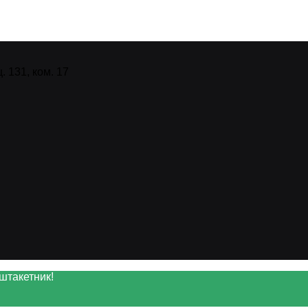
 131, ком. 17
штакетник!