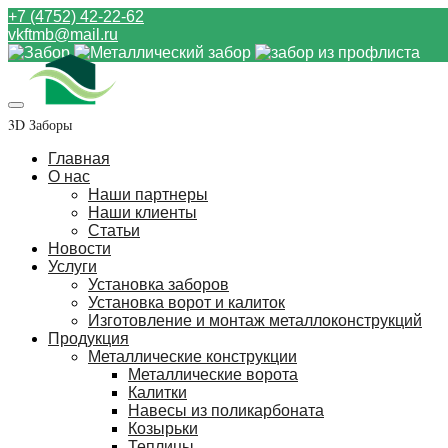
+7 (4752) 42-22-62
vkftmb@mail.ru
3D Заборы
Главная
О нас
Наши партнеры
Наши клиенты
Статьи
Новости
Услуги
Установка заборов
Установка ворот и калиток
Изготовление и монтаж металлоконструкций
Продукция
Металлические конструкции
Металлические ворота
Калитки
Навесы из поликарбоната
Козырьки
Теплицы