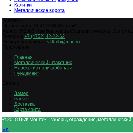
Калитки
Металлические ворота
Контакты
Организация:
ООО "ВКФ-Монтаж"
Адрес:
392003
,
Тамбов
,
улица Социалистическая, 9, помещ.
Телефон:
+7 (4752) 42-22-62
Электронная почта:
vkftmb@mail.ru
Популярное
Главная
Металлический штакетник
Навесы из поликарбоната
Фундамент
Сервис
Замер
Расчет
Доставка
Карта сайта
© 2018 ВКФ Монтаж - заборы, ограждения, металлический 
VK