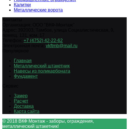
Калитки
Металлические ворота
Контакты
Организация:
ООО "ВКФ-Монтаж"
Адрес:
392003
,
Тамбов
,
улица Социалистическая, 9,
помещ. 131, ком. 17
Телефон:
+7 (4752) 42-22-62
Электронная почта:
vkftmb@mail.ru
Популярное
Главная
Металлический штакетник
Навесы из поликарбоната
Фундамент
Сервис
Замер
Расчет
Доставка
Карта сайта
© 2018 ВКФ Монтаж - заборы, ограждения,
металлический штакетник!