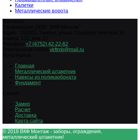
Калитки
Металлические ворота
Контакты
Организация:
ООО "ВКФ-Монтаж"
Адрес:
392003
,
Тамбов
,
улица Социалистическая, 9,
помещ. 131, ком. 17
Телефон:
+7 (4752) 42-22-62
Электронная почта:
vkftmb@mail.ru
Популярное
Главная
Металлический штакетник
Навесы из поликарбоната
Фундамент
Сервис
Замер
Расчет
Доставка
Карта сайта
© 2018 ВКФ Монтаж - заборы, ограждения,
металлический штакетник!