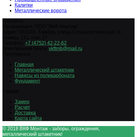
Калитки
Металлические ворота
Контакты
Организация:
ООО "ВКФ-Монтаж"
Адрес:
392003
,
Тамбов
,
улица Социалистическая, 9,
помещ. 131, ком. 17
Телефон:
+7 (4752) 42-22-62
Электронная почта:
vkftmb@mail.ru
Популярное
Главная
Металлический штакетник
Навесы из поликарбоната
Фундамент
Сервис
Замер
Расчет
Доставка
Карта сайта
© 2018 ВКФ Монтаж - заборы, ограждения,
металлический штакетник!