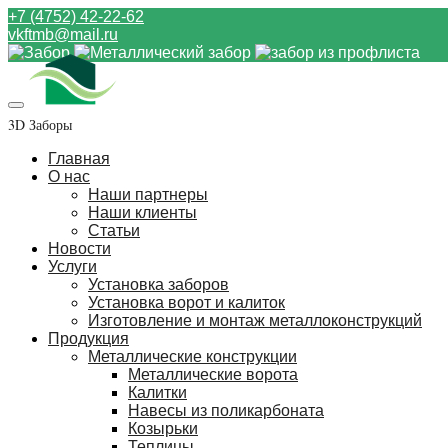
+7 (4752) 42-22-62
vkftmb@mail.ru
3D Заборы
Главная
О нас
Наши партнеры
Наши клиенты
Статьи
Новости
Услуги
Установка заборов
Установка ворот и калиток
Изготовление и монтаж металлоконструкций
Продукция
Металлические конструкции
Металлические ворота
Калитки
Навесы из поликарбоната
Козырьки
Теплицы