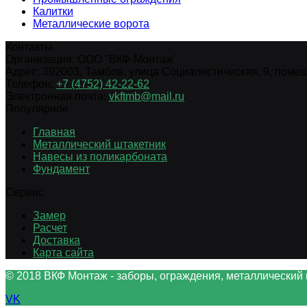
Калитки
Металлические ворота
Контакты
Организация:
ООО "ВКФ-Монтаж"
Адрес:
392003
,
Тамбов
,
улица Социалистическая, 9, помещ.
Телефон:
+7 (4752) 42-22-62
Электронная почта:
vkftmb@mail.ru
Популярное
Главная
Металлический штакетник
Навесы из поликарбоната
Фундамент
Сервис
Замер
Расчет
Доставка
Карта сайта
© 2018 ВКФ Монтаж - заборы, ограждения, металлический 
VK