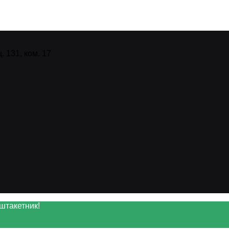
 131, ком. 17
штакетник!