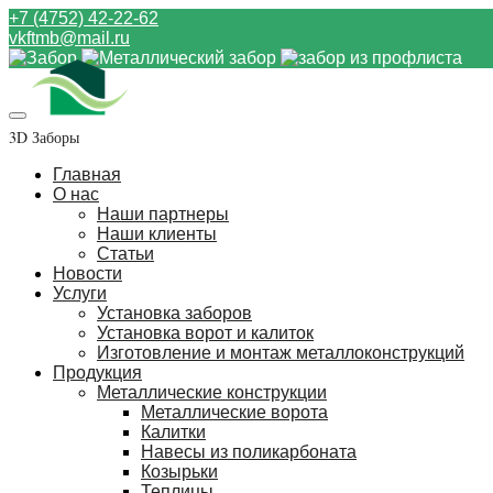
+7 (4752) 42-22-62
vkftmb@mail.ru
3D Заборы
Главная
О нас
Наши партнеры
Наши клиенты
Статьи
Новости
Услуги
Установка заборов
Установка ворот и калиток
Изготовление и монтаж металлоконструкций
Продукция
Металлические конструкции
Металлические ворота
Калитки
Навесы из поликарбоната
Козырьки
Теплицы