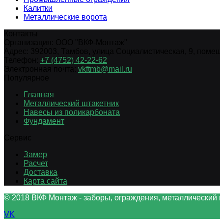
Калитки
Металлические ворота
Контакты
Организация:
ООО "ВКФ-Монтаж"
Адрес:
392003
,
Тамбов
,
улица Социалистическая, 9, помещ.
Телефон:
+7 (4752) 42-22-62
Электронная почта:
vkftmb@mail.ru
Популярное
Главная
Металлический штакетник
Навесы из поликарбоната
Фундамент
Сервис
Замер
Расчет
Доставка
Карта сайта
© 2018 ВКФ Монтаж - заборы, ограждения, металлический 
VK