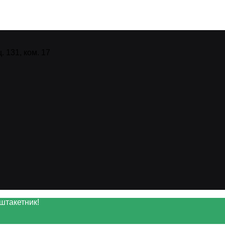
 131, ком. 17
штакетник!