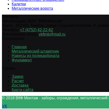
Калитки
Металлические ворота
Контакты
Организация:
ООО "ВКФ-Монтаж"
Адрес:
392003
,
Тамбов
,
улица Социалистическая, 9, помещ.
Телефон:
+7 (4752) 42-22-62
Электронная почта:
vkftmb@mail.ru
Популярное
Главная
Металлический штакетник
Навесы из поликарбоната
Фундамент
Сервис
Замер
Расчет
Доставка
Карта сайта
© 2018 ВКФ Монтаж - заборы, ограждения, металлический 
VK