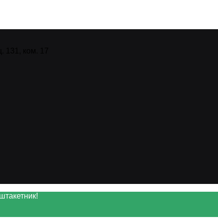
 131, ком. 17
штакетник!