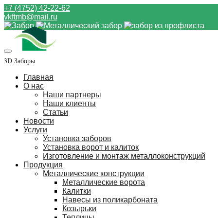
+7 (4752) 42-22-62
vkftmb@mail.ru
3D Заборы
Главная
О нас
Наши партнеры
Наши клиенты
Статьи
Новости
Услуги
Установка заборов
Установка ворот и калиток
Изготовление и монтаж металлоконструкций
Продукция
Металлические конструкции
Металлические ворота
Калитки
Навесы из поликарбоната
Козырьки
Теплицы