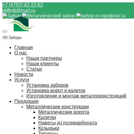
+7 (4752) 42-22-62
vkftmb@mail.ru
3D Заборы
Главная
О нас
Наши партнеры
Наши клиенты
Статьи
Новости
Услуги
Установка заборов
Установка ворот и калиток
Изготовление и монтаж металлоконструкций
Продукция
Металлические конструкции
Металлические ворота
Калитки
Навесы из поликарбоната
Козырьки
Теплицы