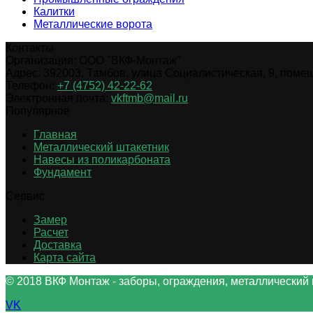
Калитки
Металлические ворота
Контакты
Организация:
ООО "ВКФ-Монтаж"
Адрес:
392003
,
Тамбов
,
улица Социалистическая, 9, помещ.
Телефон:
+7 (4752) 42-22-62
Электронная почта:
vkftmb@mail.ru
Популярное
Главная
Металлический штакетник
Навесы из поликарбоната
Фундамент
Сервис
Замер
Расчет
Доставка
Карта сайта
© 2018 ВКФ Монтаж - заборы, ограждения, металлический 
VK