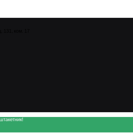
 131, ком. 17
штакетник!