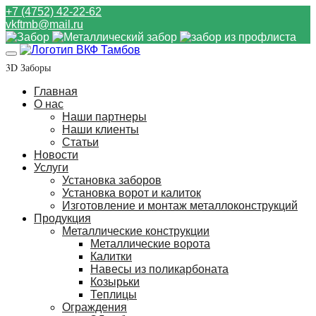
+7 (4752) 42-22-62
vkftmb@mail.ru
3D Заборы
Главная
О нас
Наши партнеры
Наши клиенты
Статьи
Новости
Услуги
Установка заборов
Установка ворот и калиток
Изготовление и монтаж металлоконструкций
Продукция
Металлические конструкции
Металлические ворота
Калитки
Навесы из поликарбоната
Козырьки
Теплицы
Ограждения