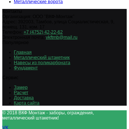
Металлические ворота
Контакты
Организация:
ООО "ВКФ-Монтаж"
Адрес:
392003
,
Тамбов
,
улица Социалистическая, 9,
помещ. 131, ком. 17
Телефон:
+7 (4752) 42-22-62
Электронная почта:
vkftmb@mail.ru
Популярное
Главная
Металлический штакетник
Навесы из поликарбоната
Фундамент
Сервис
Замер
Расчет
Доставка
Карта сайта
© 2018 ВКФ Монтаж - заборы, ограждения,
металлический штакетник!
VK