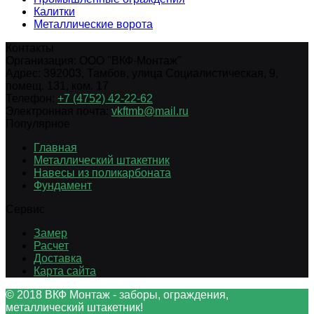
Калитки
Металлические ворота
Контакты
Организация:
ООО "ВКФ-Монтаж"
Адрес:
392003
,
Тамбов
,
улица Социалистическая, 9,
помещ. 131, ком. 17
Телефон:
+7 (4752) 42-22-62
Электронная почта:
vkftmb@mail.ru
Популярное
Главная
Металлический штакетник
Навесы из поликарбоната
Фундамент
Сервис
Замер
Расчет
Доставка
Карта сайта
© 2018 ВКФ Монтаж - заборы, ограждения,
металлический штакетник!