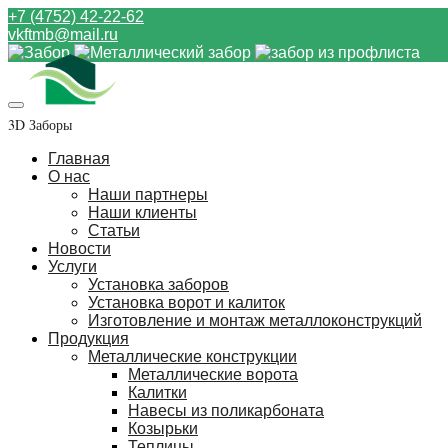
+7 (4752) 42-22-62
vkftmb@mail.ru
3D Заборы
Главная
О нас
Наши партнеры
Наши клиенты
Статьи
Новости
Услуги
Установка заборов
Установка ворот и калиток
Изготовление и монтаж металлоконструкций
Продукция
Металлические конструкции
Металлические ворота
Калитки
Навесы из поликарбоната
Козырьки
Теплицы