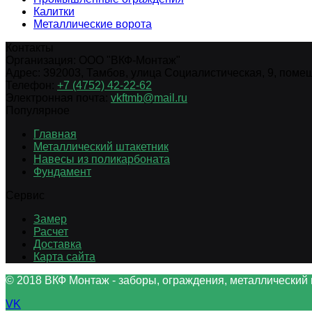
Калитки
Металлические ворота
Контакты
Организация:
ООО "ВКФ-Монтаж"
Адрес:
392003
,
Тамбов
,
улица Социалистическая, 9, помещ.
Телефон:
+7 (4752) 42-22-62
Электронная почта:
vkftmb@mail.ru
Популярное
Главная
Металлический штакетник
Навесы из поликарбоната
Фундамент
Сервис
Замер
Расчет
Доставка
Карта сайта
© 2018 ВКФ Монтаж - заборы, ограждения, металлический 
VK