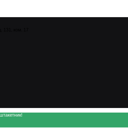
 131, ком. 17
штакетник!