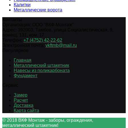
Калитки
Металлические ворота
Контакты
Организация:
ООО "ВКФ-Монтаж"
Адрес:
392003
,
Тамбов
,
улица Социалистическая, 9,
помещ. 131, ком. 17
Телефон:
+7 (4752) 42-22-62
Электронная почта:
vkftmb@mail.ru
Популярное
Главная
Металлический штакетник
Навесы из поликарбоната
Фундамент
Сервис
Замер
Расчет
Доставка
Карта сайта
© 2018 ВКФ Монтаж - заборы, ограждения,
металлический штакетник!