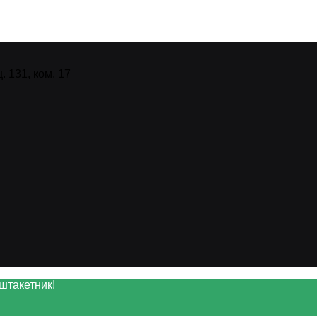
 131, ком. 17
штакетник!