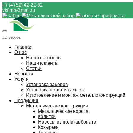
+7 (4752) 42-22-62
vkftmb@mail.ru
3D Заборы
Главная
О нас
Наши партнеры
Наши клиенты
Статьи
Новости
Услуги
Установка заборов
Установка ворот и калиток
Изготовление и монтаж металлоконструкций
Продукция
Металлические конструкции
Металлические ворота
Калитки
Навесы из поликарбоната
Козырьки
Теплицы