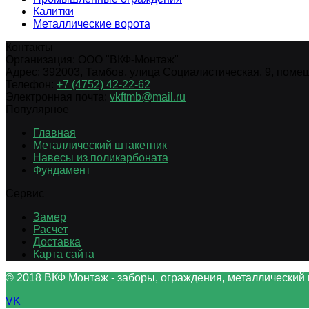
Калитки
Металлические ворота
Контакты
Организация:
ООО "ВКФ-Монтаж"
Адрес:
392003
,
Тамбов
,
улица Социалистическая, 9, помещ.
Телефон:
+7 (4752) 42-22-62
Электронная почта:
vkftmb@mail.ru
Популярное
Главная
Металлический штакетник
Навесы из поликарбоната
Фундамент
Сервис
Замер
Расчет
Доставка
Карта сайта
© 2018 ВКФ Монтаж - заборы, ограждения, металлический 
VK