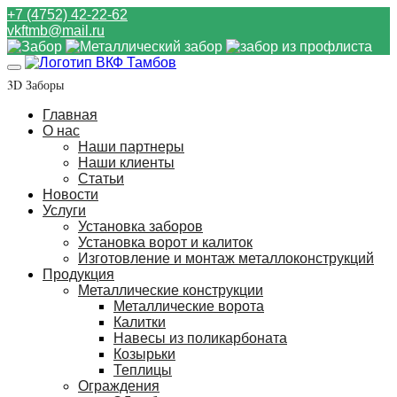
+7 (4752) 42-22-62
vkftmb@mail.ru
3D Заборы
Главная
О нас
Наши партнеры
Наши клиенты
Статьи
Новости
Услуги
Установка заборов
Установка ворот и калиток
Изготовление и монтаж металлоконструкций
Продукция
Металлические конструкции
Металлические ворота
Калитки
Навесы из поликарбоната
Козырьки
Теплицы
Ограждения