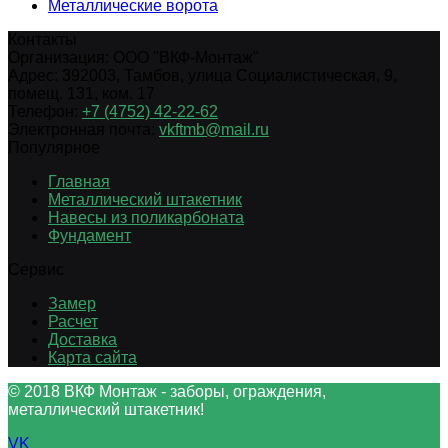
Металлические ворота
Контакты
Организация:
ООО "ВКФ-Монтаж"
Адрес:
392003
,
Тамбов
,
улица Социалистическая, 9,
помещ. 131, ком. 17
Телефон:
+7 (4752) 42-22-62
Электронная почта:
vkftmb@mail.ru
Популярное
Главная
Металлический штакетник
Навесы из поликарбоната
Фундамент
Сервис
Замер
Расчет
Доставка
Карта сайта
© 2018 ВКФ Монтаж - заборы, ограждения,
металлический штакетник!
VK