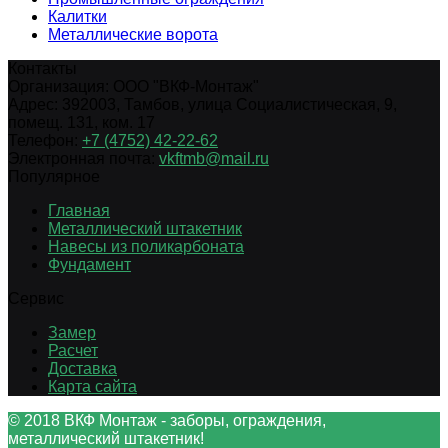
Калитки
Металлические ворота
Контакты
Организация:
ООО "ВКФ-Монтаж"
Адрес:
392003
,
Тамбов
,
улица Социалистическая, 9,
помещ. 131, ком. 17
Телефон:
+7 (4752) 42-22-62
Электронная почта:
vkftmb@mail.ru
Популярное
Главная
Металлический штакетник
Навесы из поликарбоната
Фундамент
Сервис
Замер
Расчет
Доставка
Карта сайта
© 2018 ВКФ Монтаж - заборы, ограждения,
металлический штакетник!