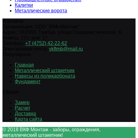
Калитки
Металлические ворота
Контакты
Организация:
ООО "ВКФ-Монтаж"
Адрес:
392003
,
Тамбов
,
улица Социалистическая, 9,
помещ. 131, ком. 17
Телефон:
+7 (4752) 42-22-62
Электронная почта:
vkftmb@mail.ru
Популярное
Главная
Металлический штакетник
Навесы из поликарбоната
Фундамент
Сервис
Замер
Расчет
Доставка
Карта сайта
© 2018 ВКФ Монтаж - заборы, ограждения,
металлический штакетник!