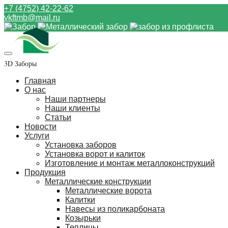
+7 (4752) 42-22-62
vkftmb@mail.ru
3D Заборы
Главная
О нас
Наши партнеры
Наши клиенты
Статьи
Новости
Услуги
Установка заборов
Установка ворот и калиток
Изготовление и монтаж металлоконструкций
Продукция
Металлические конструкции
Металлические ворота
Калитки
Навесы из поликарбоната
Козырьки
Теплицы