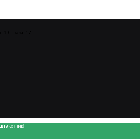
 131, ком. 17
штакетник!