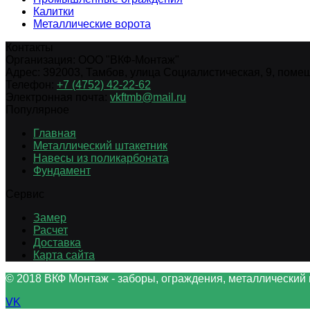
Калитки
Металлические ворота
Контакты
Организация:
ООО "ВКФ-Монтаж"
Адрес:
392003
,
Тамбов
,
улица Социалистическая, 9, помещ.
Телефон:
+7 (4752) 42-22-62
Электронная почта:
vkftmb@mail.ru
Популярное
Главная
Металлический штакетник
Навесы из поликарбоната
Фундамент
Сервис
Замер
Расчет
Доставка
Карта сайта
© 2018 ВКФ Монтаж - заборы, ограждения, металлический 
VK