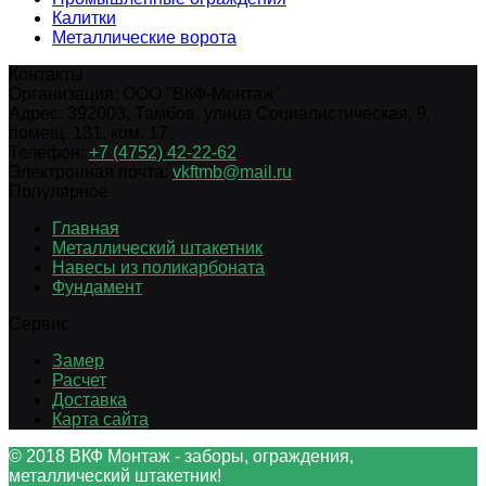
Калитки
Металлические ворота
Контакты
Организация:
ООО "ВКФ-Монтаж"
Адрес:
392003
,
Тамбов
,
улица Социалистическая, 9,
помещ. 131, ком. 17
Телефон:
+7 (4752) 42-22-62
Электронная почта:
vkftmb@mail.ru
Популярное
Главная
Металлический штакетник
Навесы из поликарбоната
Фундамент
Сервис
Замер
Расчет
Доставка
Карта сайта
© 2018 ВКФ Монтаж - заборы, ограждения,
металлический штакетник!