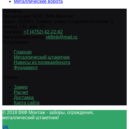
Металлические ворота
Контакты
Организация:
ООО "ВКФ-Монтаж"
Адрес:
392003
,
Тамбов
,
улица Социалистическая, 9,
помещ. 131, ком. 17
Телефон:
+7 (4752) 42-22-62
Электронная почта:
vkftmb@mail.ru
Популярное
Главная
Металлический штакетник
Навесы из поликарбоната
Фундамент
Сервис
Замер
Расчет
Доставка
Карта сайта
© 2018 ВКФ Монтаж - заборы, ограждения,
металлический штакетник!
VK