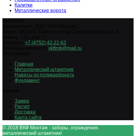
Калитки
Металлические ворота
Контакты
Организация:
ООО "ВКФ-Монтаж"
Адрес:
392003
,
Тамбов
,
улица Социалистическая, 9,
помещ. 131, ком. 17
Телефон:
+7 (4752) 42-22-62
Электронная почта:
vkftmb@mail.ru
Популярное
Главная
Металлический штакетник
Навесы из поликарбоната
Фундамент
Сервис
Замер
Расчет
Доставка
Карта сайта
© 2018 ВКФ Монтаж - заборы, ограждения,
металлический штакетник!