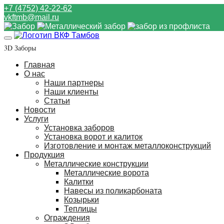
+7 (4752) 42-22-62
vkftmb@mail.ru
3D Заборы
Главная
О нас
Наши партнеры
Наши клиенты
Статьи
Новости
Услуги
Установка заборов
Установка ворот и калиток
Изготовление и монтаж металлоконструкций
Продукция
Металлические конструкции
Металлические ворота
Калитки
Навесы из поликарбоната
Козырьки
Теплицы
Ограждения